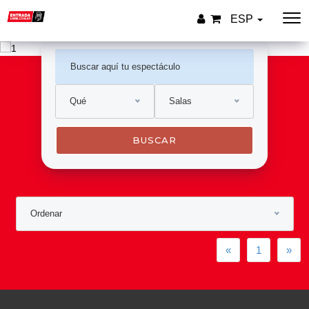
ESP
Qué
Salas
BUSCAR
Ordenar
Previous
Nex
«
1
»