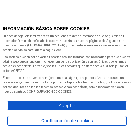
$
Minutos
INFORMACIÓN BÁSICA SOBRE COOKIES
Inicio
Programacion
Una cookie o galleta informática es un pequeño archivo de información que se guarda en tu
ordenador, “smartphone” o tableta cada vez que visitas nuestra página web. Algunas son de
nuestra empresa (ENTRADALIBRE.COM.AR) y otras pertenecen a empresas externas que
prestan servicios para nuestra página web.
Las cookies pueden ser de varios tipos: las cookies técnicas son necesarias para que nuestra
página web pueda funcionar, no necesitan de tu autorización y son las únicas que tenemos
activadas por defecto. Por tanto, son las únicas cookies que estarán activas si solo pulsas el
botón ACEPTAR.
El resto de cookies sirven para mejorar nuestra página, para personalizarla en base a tus
preferencias, o para poder mostrarte publicidad ajustada a tus búsquedas, gustos e intereses
personales. Todas ellas las tenemos desactivadas por defecto, pero puedes activarlas en
nuestro apartado CONFIGURACIÓN DE COOKIES.
Aceptar
Configuración de cookies